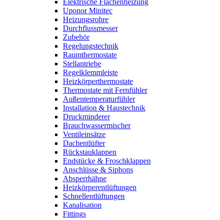
Elektrische Flächenheizung
Uponor Minitec
Heizungsrohre
Durchflussmesser
Zubehör
Regelungstechnik
Raumthermostate
Stellantriebe
Regelklemmleiste
Heizkörperthermostate
Thermostate mit Fernfühler
Außentemperaturfühler
Installation & Haustechnik
Druckminderer
Brauchwassermischer
Ventileinsätze
Dachentlüfter
Rückstauklappen
Endstücke & Froschklappen
Anschlüsse & Siphons
Absperrhähne
Heizkörperentlüftungen
Schnellentlüftungen
Kanalisation
Fittings