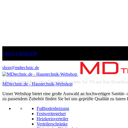
+49 151 42501478
shop@mdtechnic.de
Mit der Anmeldung zum Newsletter, sparen Sie 5% auf Ihre Bestellun
MDtechnic.de - Haustechnik-Webshop
Unser Webshop bietet eine große Auswahl an hochwertigen Sanitär-
Neu eingetroffen: Froschklappen in verschiedenen Größen
zu passendem Zubehör finden Sie bei uns geprüfte Qualität zu fairen 
Fußbodenheizung
Festwertregelset
Heizkreisverteiler
Verteilerschränke