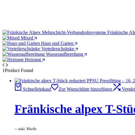
Fränkische Al
Mixed
Haus und Garten
Verteilerschränke
Wasseraufbereitung
Heizung
1
Product Found
Schnelleinkauf
Zur Wunschliste hinzufügen
Vergle
Fränkische alpex T-Stüc
–
inkl. MwSt.