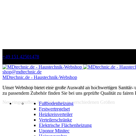
+49 151 42501478
shop@mdtechnic.de
MDtechnic.de - Haustechnik-Webshop
Mit der Anmeldung zum Newsletter, sparen Sie 5% auf Ihre Bestellun
Unser Webshop bietet eine große Auswahl an hochwertigen Sanitär-
zu passendem Zubehör finden Sie bei uns geprüfte Qualität zu fairen 
Neu eingetroffen: Froschklappen in verschiedenen Größen
Fußbodenheizung
Festwertregelset
Heizkreisverteiler
Verteilerschränke
Elektrische Flächenheizung
Uponor Minitec