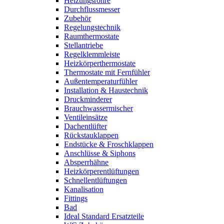
Heizungsrohre
Durchflussmesser
Zubehör
Regelungstechnik
Raumthermostate
Stellantriebe
Regelklemmleiste
Heizkörperthermostate
Thermostate mit Fernfühler
Außentemperaturfühler
Installation & Haustechnik
Druckminderer
Brauchwassermischer
Ventileinsätze
Dachentlüfter
Rückstauklappen
Endstücke & Froschklappen
Anschlüsse & Siphons
Absperrhähne
Heizkörperentlüftungen
Schnellentlüftungen
Kanalisation
Fittings
Bad
Ideal Standard Ersatzteile