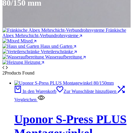
80/150 mm
Fränkische
Alpex Mehrschicht-Verbundrohrsysteme
Mixed
Haus und Garten
Verteilerschränke
Wasseraufbereitung
Heizung
2
Products Found
In den Warenkorb
Zur Wunschliste hinzufügen
Vergleichen
Uponor S-Press PLUS