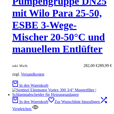
Pumpengruppe DN25
mit Wilo Para 25-50,
ESBE 3-Wege-
Mischer 20-50°C und
manuellem Entlüfter
Ursprünglicher
Aktueller
282,00
€
289,99
€
inkl. MwSt.
Preis
Preis
zzgl.
Versandkosten
war:
ist:
289,99 €
282,00 €.
In den Warenkorb
In den Warenkorb
Zur Wunschliste hinzufügen
Vergleichen