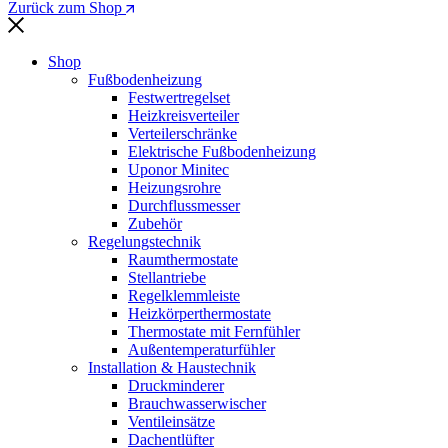
Zurück zum Shop
Shop
Fußbodenheizung
Festwertregelset
Heizkreisverteiler
Verteilerschränke
Elektrische Fußbodenheizung
Uponor Minitec
Heizungsrohre
Durchflussmesser
Zubehör
Regelungstechnik
Raumthermostate
Stellantriebe
Regelklemmleiste
Heizkörperthermostate
Thermostate mit Fernfühler
Außentemperaturfühler
Installation & Haustechnik
Druckminderer
Brauchwasserwischer
Ventileinsätze
Dachentlüfter