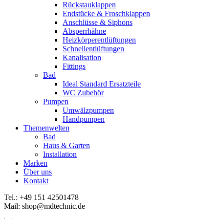
Rückstauklappen
Endstücke & Froschklappen
Anschlüsse & Siphons
Absperrhähne
Heizkörperentlüftungen
Schnellentlüftungen
Kanalisation
Fittings
Bad
Ideal Standard Ersatzteile
WC Zubehör
Pumpen
Umwälzpumpen
Handpumpen
Themenwelten
Bad
Haus & Garten
Installation
Marken
Über uns
Kontakt
Tel.: +49 151 42501478
Mail: shop@mdtechnic.de