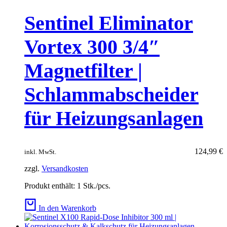
Sentinel Eliminator
Vortex 300 3/4″
Magnetfilter |
Schlammabscheider
für Heizungsanlagen
124,99
€
inkl. MwSt.
zzgl.
Versandkosten
Produkt enthält: 1
Stk./pcs.
In den Warenkorb