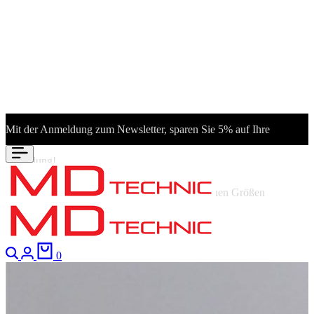
Mit der Anmeldung zum Newsletter, sparen Sie 5% auf Ihre
Bestellung!
Neu eingetroffen: Froschklappen in verschiedenen Größen
Suchen
Anmeldung
Warenkorb
0