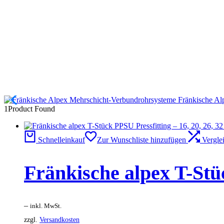
82816300
Fränkische Al
1
Product Found
Schnelleinkauf
Zur Wunschliste hinzufügen
Vergle
Fränkische alpex T-Stü
–
inkl. MwSt.
zzgl.
Versandkosten