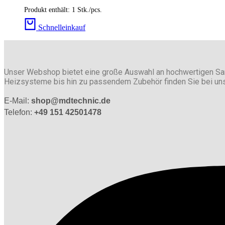
Produkt enthält: 1
Stk./pcs.
Schnelleinkauf
Unser Webshop bietet eine große Auswahl an hochwertigen Sa
Heizsysteme bis hin zu passendem Zubehör finden Sie bei uns g
E-Mail:
shop@mdtechnic.de
Telefon:
+49 151 42501478