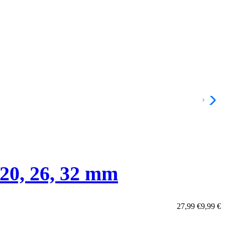
 20, 26, 32 mm
27,99
€
9,99
€