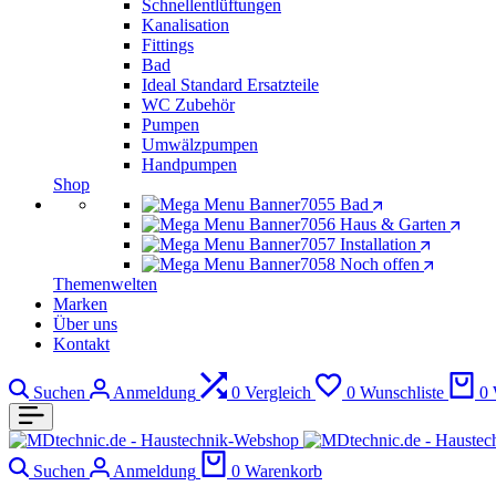
Schnellentlüftungen
Kanalisation
Fittings
Bad
Ideal Standard Ersatzteile
WC Zubehör
Pumpen
Umwälzpumpen
Handpumpen
Shop
Bad
Haus & Garten
Installation
Noch offen
Themenwelten
Marken
Über uns
Kontakt
Suchen
Anmeldung
0
Vergleich
0
Wunschliste
0
Suchen
Anmeldung
0
Warenkorb