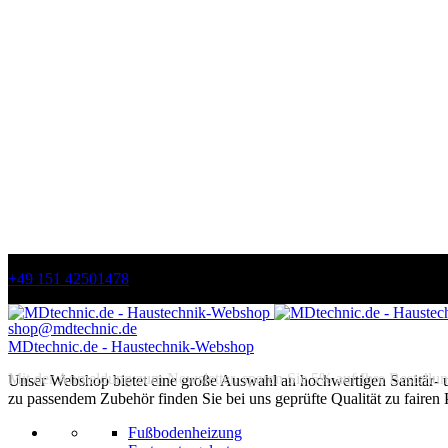
+49 151 42501478
shop@mdtechnic.de
MDtechnic.de - Haustechnik-Webshop
Mit der Anmeldung zum Newsletter, sparen Sie 5% auf Ihre Bestellun
Unser Webshop bietet eine große Auswahl an hochwertigen Sanitär-
zu passendem Zubehör finden Sie bei uns geprüfte Qualität zu fairen 
Fußbodenheizung