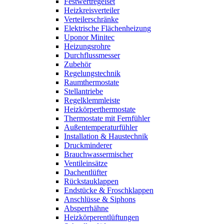
Festwertregelset
Heizkreisverteiler
Verteilerschränke
Elektrische Flächenheizung
Uponor Minitec
Heizungsrohre
Durchflussmesser
Zubehör
Regelungstechnik
Raumthermostate
Stellantriebe
Regelklemmleiste
Heizkörperthermostate
Thermostate mit Fernfühler
Außentemperaturfühler
Installation & Haustechnik
Druckminderer
Brauchwassermischer
Ventileinsätze
Dachentlüfter
Rückstauklappen
Endstücke & Froschklappen
Anschlüsse & Siphons
Absperrhähne
Heizkörperentlüftungen