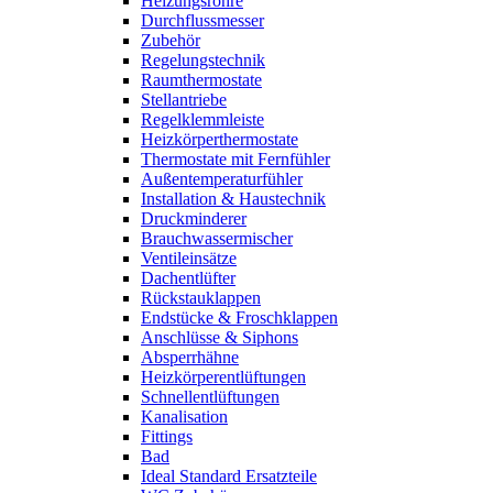
Heizungsrohre
Durchflussmesser
Zubehör
Regelungstechnik
Raumthermostate
Stellantriebe
Regelklemmleiste
Heizkörperthermostate
Thermostate mit Fernfühler
Außentemperaturfühler
Installation & Haustechnik
Druckminderer
Brauchwassermischer
Ventileinsätze
Dachentlüfter
Rückstauklappen
Endstücke & Froschklappen
Anschlüsse & Siphons
Absperrhähne
Heizkörperentlüftungen
Schnellentlüftungen
Kanalisation
Fittings
Bad
Ideal Standard Ersatzteile