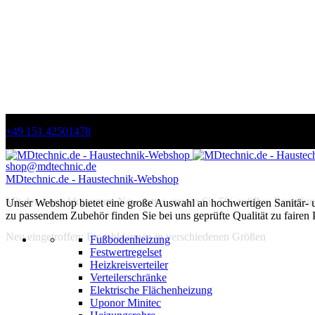
+49 151 42501478
shop@mdtechnic.de
MDtechnic.de - Haustechnik-Webshop
Mit der Anmeldung zum Newsletter, sparen Sie 5% auf Ihre Bestellun
Unser Webshop bietet eine große Auswahl an hochwertigen Sanitär-
zu passendem Zubehör finden Sie bei uns geprüfte Qualität zu fairen 
Neu eingetroffen: Froschklappen in verschiedenen Größen
Fußbodenheizung
Festwertregelset
Heizkreisverteiler
Verteilerschränke
Elektrische Flächenheizung
Uponor Minitec