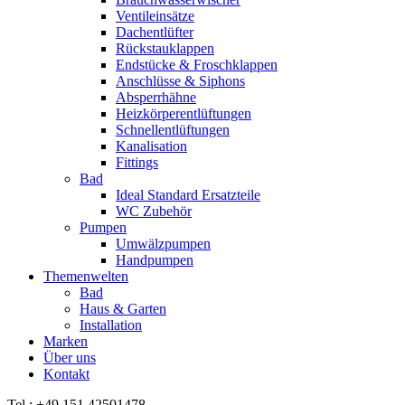
Ventileinsätze
Dachentlüfter
Rückstauklappen
Endstücke & Froschklappen
Anschlüsse & Siphons
Absperrhähne
Heizkörperentlüftungen
Schnellentlüftungen
Kanalisation
Fittings
Bad
Ideal Standard Ersatzteile
WC Zubehör
Pumpen
Umwälzpumpen
Handpumpen
Themenwelten
Bad
Haus & Garten
Installation
Marken
Über uns
Kontakt
Tel.: +49 151 42501478