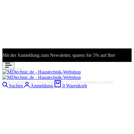
Mit der Anmeldung zum Newsletter, sparen Sie 5% auf Ihre
Bestellung!
Neu eingetroffen: Froschklappen in verschiedenen Größen
Suchen
Anmeldung
0
Warenkorb
8292072001