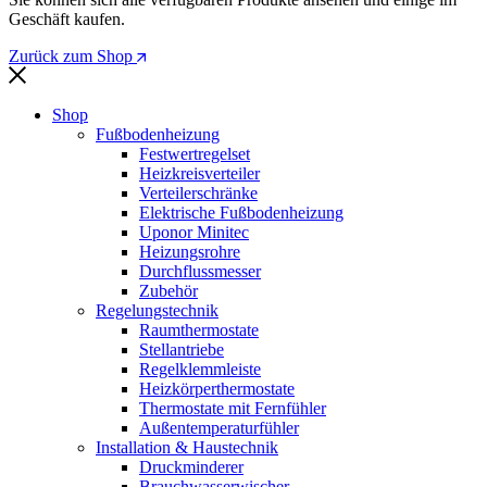
Geschäft kaufen.
Zurück zum Shop
Shop
Fußbodenheizung
Festwertregelset
Heizkreisverteiler
Verteilerschränke
Elektrische Fußbodenheizung
Uponor Minitec
Heizungsrohre
Durchflussmesser
Zubehör
Regelungstechnik
Raumthermostate
Stellantriebe
Regelklemmleiste
Heizkörperthermostate
Thermostate mit Fernfühler
Außentemperaturfühler
Installation & Haustechnik
Druckminderer
Brauchwasserwischer