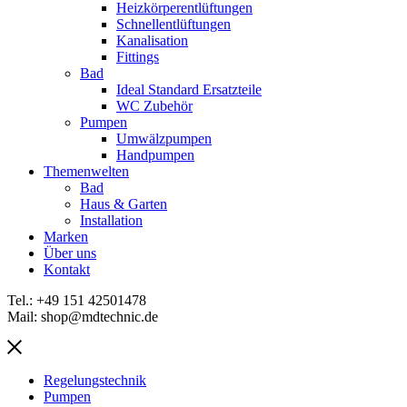
Heizkörperentlüftungen
Schnellentlüftungen
Kanalisation
Fittings
Bad
Ideal Standard Ersatzteile
WC Zubehör
Pumpen
Umwälzpumpen
Handpumpen
Themenwelten
Bad
Haus & Garten
Installation
Marken
Über uns
Kontakt
Tel.: +49 151 42501478
Mail: shop@mdtechnic.de
Regelungstechnik
Pumpen