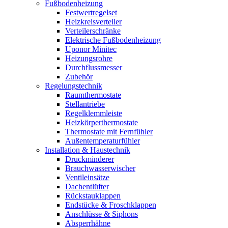
Fußbodenheizung
Festwertregelset
Heizkreisverteiler
Verteilerschränke
Elektrische Fußbodenheizung
Uponor Minitec
Heizungsrohre
Durchflussmesser
Zubehör
Regelungstechnik
Raumthermostate
Stellantriebe
Regelklemmleiste
Heizkörperthermostate
Thermostate mit Fernfühler
Außentemperaturfühler
Installation & Haustechnik
Druckminderer
Brauchwasserwischer
Ventileinsätze
Dachentlüfter
Rückstauklappen
Endstücke & Froschklappen
Anschlüsse & Siphons
Absperrhähne