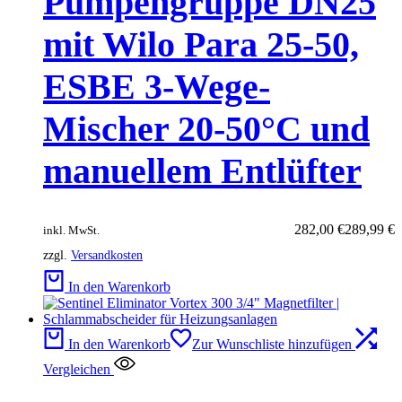
Pumpengruppe DN25
mit Wilo Para 25-50,
ESBE 3-Wege-
Mischer 20-50°C und
manuellem Entlüfter
Ursprünglicher
Aktueller
282,00
€
289,99
€
inkl. MwSt.
Preis
Preis
zzgl.
Versandkosten
war:
ist:
289,99 €
282,00 €.
In den Warenkorb
In den Warenkorb
Zur Wunschliste hinzufügen
Vergleichen