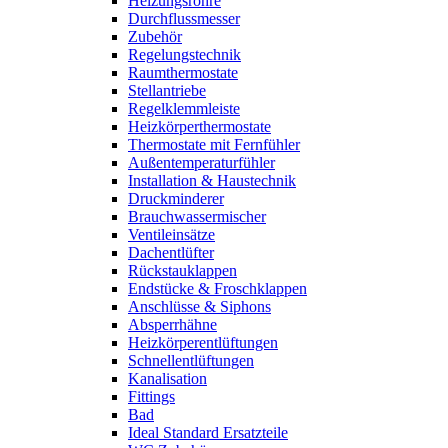
Heizungsrohre
Durchflussmesser
Zubehör
Regelungstechnik
Raumthermostate
Stellantriebe
Regelklemmleiste
Heizkörperthermostate
Thermostate mit Fernfühler
Außentemperaturfühler
Installation & Haustechnik
Druckminderer
Brauchwassermischer
Ventileinsätze
Dachentlüfter
Rückstauklappen
Endstücke & Froschklappen
Anschlüsse & Siphons
Absperrhähne
Heizkörperentlüftungen
Schnellentlüftungen
Kanalisation
Fittings
Bad
Ideal Standard Ersatzteile