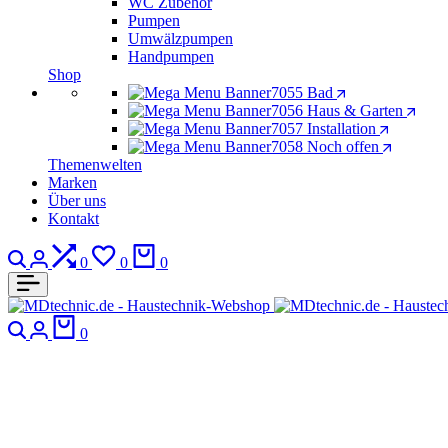
WC Zubehör
Pumpen
Umwälzpumpen
Handpumpen
Shop
Bad
Haus & Garten
Installation
Noch offen
Themenwelten
Marken
Über uns
Kontakt
Suchen
Anmeldung
Vergleich
Wunschliste
Warenkorb
0
0
0
Suchen
Anmeldung
Warenkorb
0
Keller