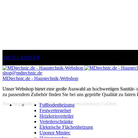
+49 151 42501478
shop@mdtechnic.de
MDtechnic.de - Haustechnik-Webshop
Mit der Anmeldung zum Newsletter, sparen Sie 5% auf Ihre Bestellun
Unser Webshop bietet eine große Auswahl an hochwertigen Sanitär-
zu passendem Zubehör finden Sie bei uns geprüfte Qualität zu fairen 
Neu eingetroffen: Froschklappen in verschiedenen Größen
Fußbodenheizung
Festwertregelset
Heizkreisverteiler
Verteilerschränke
Elektrische Flächenheizung
Uponor Minitec