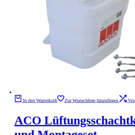
In den Warenkorb
Zur Wunschliste hinzufügen
Ver
ACO Lüftungsschachtkö
und Montageset