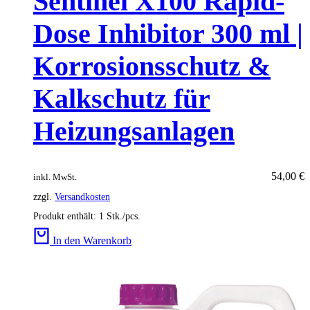
Sentinel X100 Rapid-
Dose Inhibitor 300 ml |
Korrosionsschutz &
Kalkschutz für
Heizungsanlagen
54,00
€
inkl. MwSt.
zzgl.
Versandkosten
Produkt enthält: 1
Stk./pcs.
In den Warenkorb