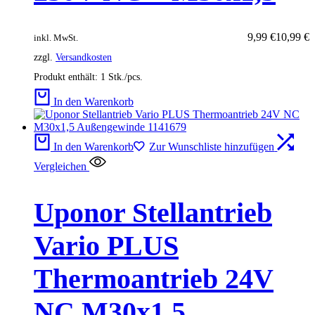
Ursprünglicher
Aktueller
9,99
€
10,99
€
inkl. MwSt.
Preis
Preis
zzgl.
Versandkosten
war:
ist:
10,99 €
9,99 €.
Produkt enthält: 1
Stk./pcs.
In den Warenkorb
In den Warenkorb
Zur Wunschliste hinzufügen
Vergleichen
Uponor Stellantrieb
Vario PLUS
Thermoantrieb 24V
NC M30x1,5