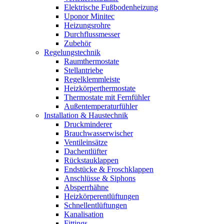
Elektrische Fußbodenheizung
Uponor Minitec
Heizungsrohre
Durchflussmesser
Zubehör
Regelungstechnik
Raumthermostate
Stellantriebe
Regelklemmleiste
Heizkörperthermostate
Thermostate mit Fernfühler
Außentemperaturfühler
Installation & Haustechnik
Druckminderer
Brauchwasserwischer
Ventileinsätze
Dachentlüfter
Rückstauklappen
Endstücke & Froschklappen
Anschlüsse & Siphons
Absperrhähne
Heizkörperentlüftungen
Schnellentlüftungen
Kanalisation
Fittings