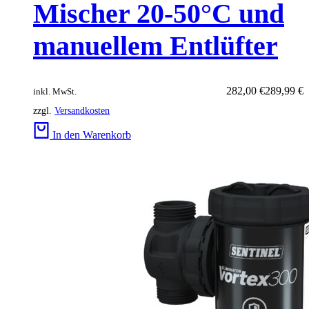
Mischer 20-50°C und
manuellem Entlüfter
Ursprünglicher
Aktueller
282,00
€
289,99
€
inkl. MwSt.
Preis
Preis
zzgl.
Versandkosten
war:
ist:
289,99 €
282,00 €.
In den Warenkorb