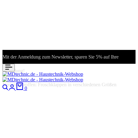
Mit der Anmeldung zum Newsletter, sparen Sie 5% auf Ihre
Bestellung!
Neu eingetroffen: Froschklappen in verschiedenen Größen
Suchen
Anmeldung
Warenkorb
0
NC