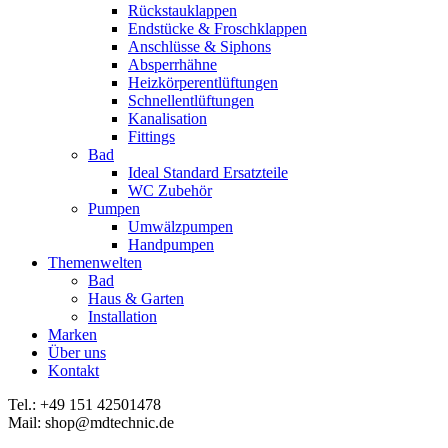
Rückstauklappen
Endstücke & Froschklappen
Anschlüsse & Siphons
Absperrhähne
Heizkörperentlüftungen
Schnellentlüftungen
Kanalisation
Fittings
Bad
Ideal Standard Ersatzteile
WC Zubehör
Pumpen
Umwälzpumpen
Handpumpen
Themenwelten
Bad
Haus & Garten
Installation
Marken
Über uns
Kontakt
Tel.: +49 151 42501478
Mail: shop@mdtechnic.de