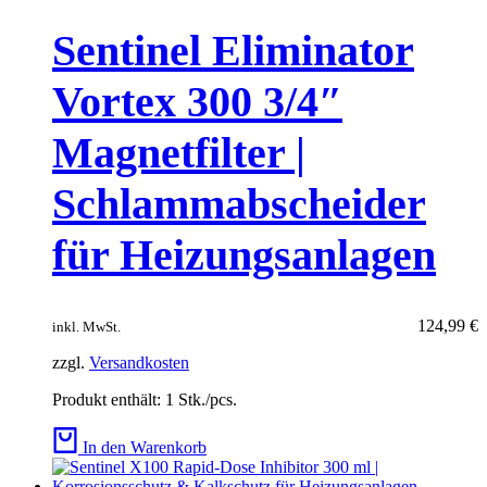
Sentinel Eliminator
Vortex 300 3/4″
Magnetfilter |
Schlammabscheider
für Heizungsanlagen
124,99
€
inkl. MwSt.
zzgl.
Versandkosten
Produkt enthält: 1
Stk./pcs.
In den Warenkorb