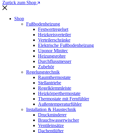
Zurück zum Shop
Shop
Fußbodenheizung
Festwertregelset
Heizkreisverteiler
Verteilerschränke
Elektrische Fußbodenheizung
Uponor Minitec
Heizungsrohre
Durchflussmesser
Zubehör
Regelungstechnik
Raumthermostate
Stellantriebe
Regelklemmleiste
Heizkörperthermostate
Thermostate mit Fernfühler
Außentemperaturfühler
Installation & Haustechnik
Druckminderer
Brauchwasserwischer
Ventileinsätze
Dachentlüfter