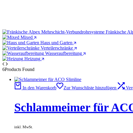
Fränkische Al
Mixed
Haus und Garten
Verteilerschränke
Wasseraufbereitung
Heizung
6
Products Found
In den Warenkorb
Zur Wunschliste hinzufügen
Ver
Schlammeimer für ACO
inkl. MwSt.