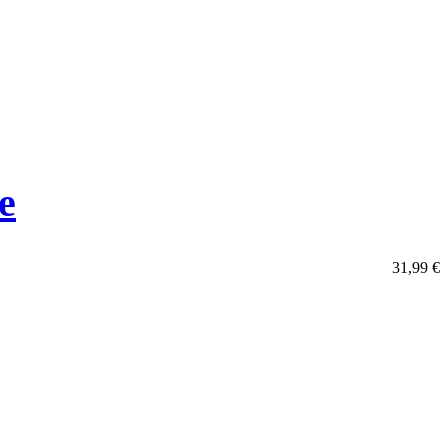
e
31,99
€