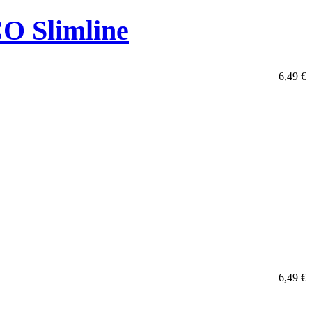
CO Slimline
6,49
€
6,49
€