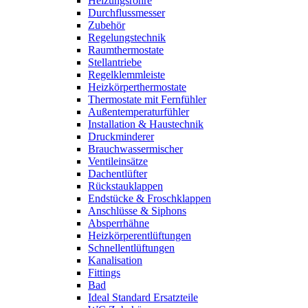
Heizungsrohre
Durchflussmesser
Zubehör
Regelungstechnik
Raumthermostate
Stellantriebe
Regelklemmleiste
Heizkörperthermostate
Thermostate mit Fernfühler
Außentemperaturfühler
Installation & Haustechnik
Druckminderer
Brauchwassermischer
Ventileinsätze
Dachentlüfter
Rückstauklappen
Endstücke & Froschklappen
Anschlüsse & Siphons
Absperrhähne
Heizkörperentlüftungen
Schnellentlüftungen
Kanalisation
Fittings
Bad
Ideal Standard Ersatzteile