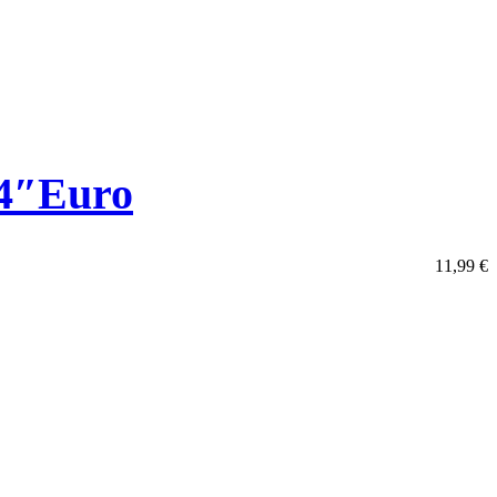
/4″Euro
11,99
€