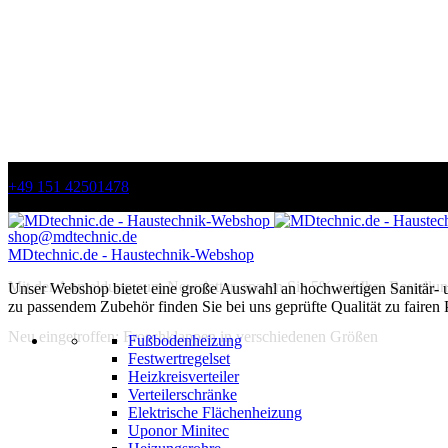
+49 151 42501478
shop@mdtechnic.de
MDtechnic.de - Haustechnik-Webshop
Mit der Anmeldung zum Newsletter, sparen Sie 5% auf Ihre Bestellun
Unser Webshop bietet eine große Auswahl an hochwertigen Sanitär-
zu passendem Zubehör finden Sie bei uns geprüfte Qualität zu fairen 
Neu eingetroffen: Froschklappen in verschiedenen Größen
Fußbodenheizung
Festwertregelset
Heizkreisverteiler
Verteilerschränke
Elektrische Flächenheizung
Uponor Minitec