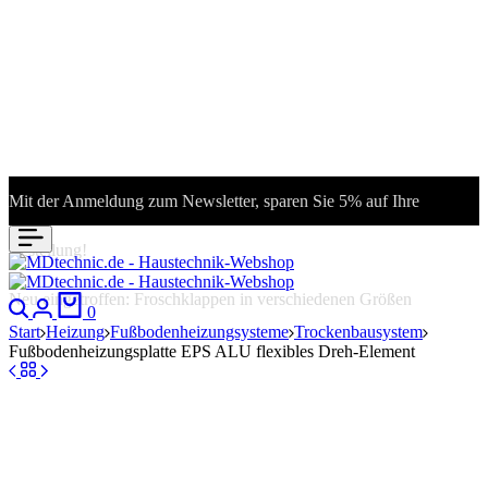
Mit der Anmeldung zum Newsletter, sparen Sie 5% auf Ihre
Bestellung!
Neu eingetroffen: Froschklappen in verschiedenen Größen
0
Start
Heizung
Fußbodenheizungsysteme
Trockenbausystem
Fußbodenheizungsplatte EPS ALU flexibles Dreh-Element