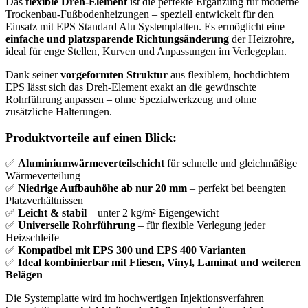
Das
flexible Dreh-Element
ist die perfekte Ergänzung für moderne
Trockenbau-Fußbodenheizungen – speziell entwickelt für den
Einsatz mit EPS Standard Alu Systemplatten. Es ermöglicht eine
einfache und platzsparende Richtungsänderung
der Heizrohre,
ideal für enge Stellen, Kurven und Anpassungen im Verlegeplan.
Dank seiner
vorgeformten Struktur
aus flexiblem, hochdichtem
EPS lässt sich das Dreh-Element exakt an die gewünschte
Rohrführung anpassen – ohne Spezialwerkzeug und ohne
zusätzliche Halterungen.
Produktvorteile auf einen Blick:
✅
Aluminiumwärmeverteilschicht
für schnelle und gleichmäßige
Wärmeverteilung
✅
Niedrige Aufbauhöhe ab nur 20 mm
– perfekt bei beengten
Platzverhältnissen
✅
Leicht & stabil
– unter 2 kg/m² Eigengewicht
✅
Universelle Rohrführung
– für flexible Verlegung jeder
Heizschleife
✅
Kompatibel mit EPS 300 und EPS 400 Varianten
✅
Ideal kombinierbar mit Fliesen, Vinyl, Laminat und weiteren
Belägen
Die Systemplatte wird im hochwertigen Injektionsverfahren