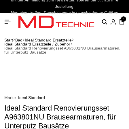
Mit der Anmeldung zum Newsletter, sparen Sie 5% auf Ihre
Bestellung!
Neu eingetroffen: Froschklappen in verschiedenen Größen
0
Suchen
Anmel
Wa
Start
Bad
Ideal Standard Ersatzteile
Ideal Standard Ersatzteile / Zubehör
Ideal Standard Renovierungsset A963801NU Brausearmaturen,
für Unterputz Bausätze
Marke:
Ideal Standard
Ideal Standard Renovierungsset
A963801NU Brausearmaturen, für
Unterputz Bausätze