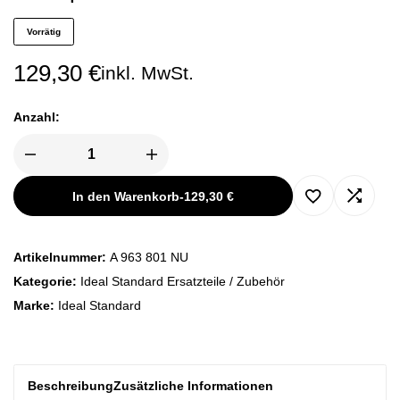
Vorrätig
129,30
€
inkl. MwSt.
Anzahl:
Ideal
Standard
Renovierungsset
In den Warenkorb
-
129,30
€
A963801NU
Brausearmaturen,
für
Unterputz
Bausätze
Artikelnummer:
A 963 801 NU
Menge
Kategorie:
Ideal Standard Ersatzteile / Zubehör
Marke:
Ideal Standard
Beschreibung
Zusätzliche Informationen